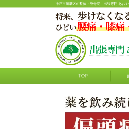
神戸市須磨区の整体・整骨院｜出張専門 あお
歩けなくな
将来、
腰痛・膝痛
ひどい
出張専門
TOP