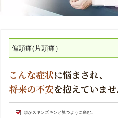
偏頭痛(片頭痛）
こんな症状
に悩まされ、
将来の不安
を抱えていませ
頭がズキンズキンと脈つように痛む。