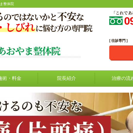
やま整体院
る
不安
「これであ
のではないかと
な
0
・しびれ
に悩む方の専門院
[ 往診専門 ]
 あおやま整体院
施術・料金
院長紹介
治療の流