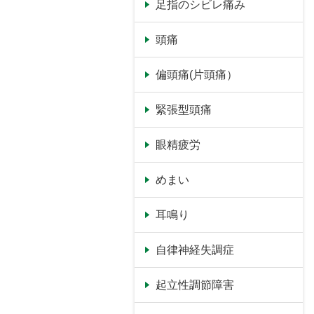
足指のシビレ痛み
頭痛
偏頭痛(片頭痛）
緊張型頭痛
眼精疲労
めまい
耳鳴り
自律神経失調症
起立性調節障害