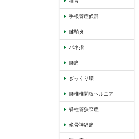
猫背
手根管症候群
腱鞘炎
バネ指
腰痛
ぎっくり腰
腰椎椎間板ヘルニア
脊柱管狭窄症
坐骨神経痛