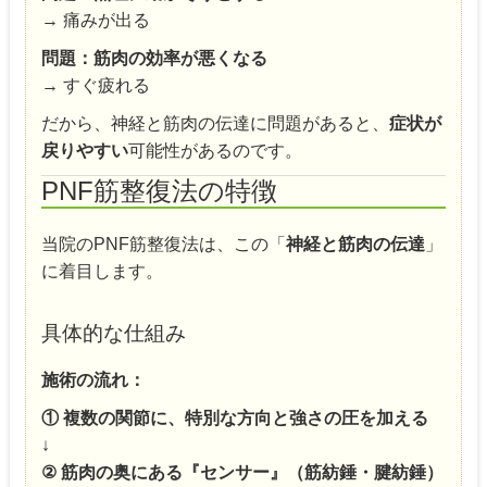
→ 痛みが出る
問題：筋肉の効率が悪くなる
→ すぐ疲れる
だから、神経と筋肉の伝達に問題があると、
症状が
戻りやすい
可能性があるのです。
PNF筋整復法の特徴
当院のPNF筋整復法は、この「
神経と筋肉の伝達
」
に着目します。
具体的な仕組み
施術の流れ：
① 複数の関節に、特別な方向と強さの圧を加える
↓
② 筋肉の奥にある『センサー』（筋紡錘・腱紡錘）