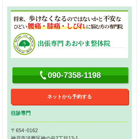
歩けなくなる
不安
将来、
のではないかと
な
腰痛・膝痛・しびれ
ひどい
に悩む方の専門院
出張専門 あおやま整体院
090-7358-1198
ネットから予約する
往診専門
〒654ｰ0162
神戸市須磨区神の谷2丁目13-1