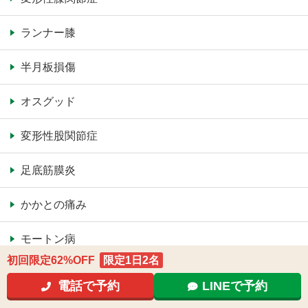
ランナー膝
半月板損傷
オスグッド
変形性股関節症
足底筋膜炎
かかとの痛み
モートン病
初回限定62%OFF
限定1日2名
足指のシビレ痛み
電話で予約
LINEで予約
頭痛